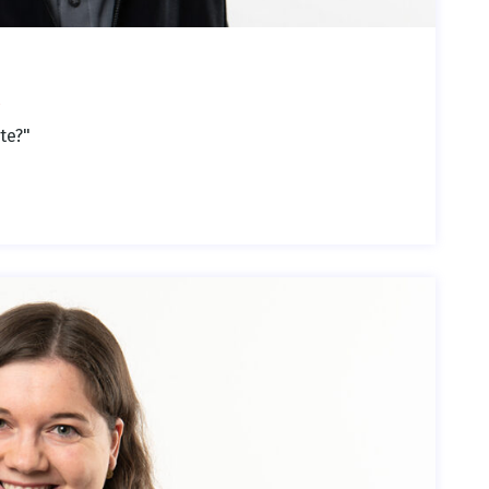
ite?"