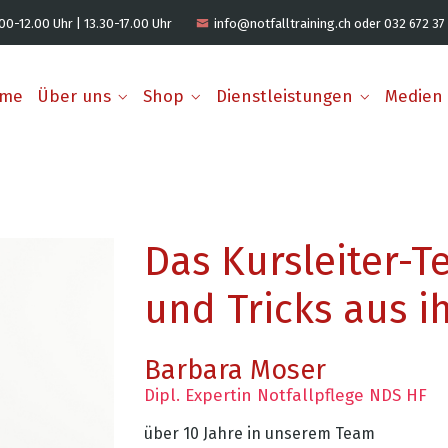
00-12.00 Uhr | 13.30-17.00 Uhr
info@notfalltraining.ch oder 032 672 37
me
Über uns
Shop
Dienstleistungen
Medien
Das Kursleiter-T
und Tricks aus i
Barbara Moser
Dipl. Expertin Notfallpflege NDS HF
über 10 Jahre in unserem Team