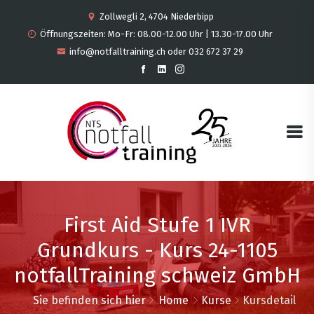
Zollwegli 2, 4704 Niederbipp
Öffnungszeiten: Mo-Fr: 08.00-12.00 Uhr | 13.30-17.00 Uhr
info@notfalltraining.ch oder 032 672 37 29
First Aid Stufe 1 IVR
Grundkurs - Kurs 24-1105
notfallTraining schweiz GmbH
Sie befinden sich hier
Home
Kurse
Kursdetail