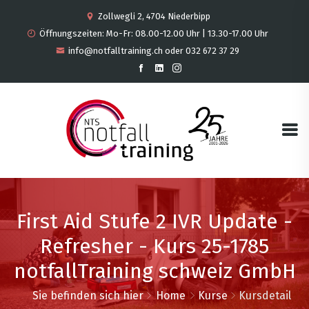
Zollwegli 2, 4704 Niederbipp
Öffnungszeiten: Mo-Fr: 08.00-12.00 Uhr | 13.30-17.00 Uhr
info@notfalltraining.ch oder 032 672 37 29
First Aid Stufe 2 IVR Update -
Refresher - Kurs 25-1785
notfallTraining schweiz GmbH
Sie befinden sich hier
Home
Kurse
Kursdetail