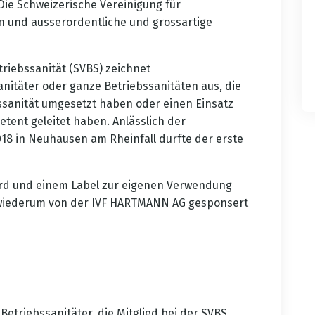
 Die Schweizerische Vereinigung für
rn und ausserordentliche und grossartige
triebssanität (SVBS) zeichnet
nitäter oder ganze Betriebssanitäten aus, die
ssanität umgesetzt haben oder einen Einsatz
tent geleitet haben. Anlässlich der
18 in Neuhausen am Rheinfall durfte der erste
rd und einem Label zur eigenen Verwendung
18 wiederum von der IVF HARTMANN AG gesponsert
etriebssanitäter, die Mitglied bei der SVBS